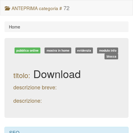
72
ANTEPRIMA categoria #
Home
pubblica online
mostra in home
evidenzia
modulo info
blocca
Download
titolo:
descrizione breve:
descrizione:
SEO