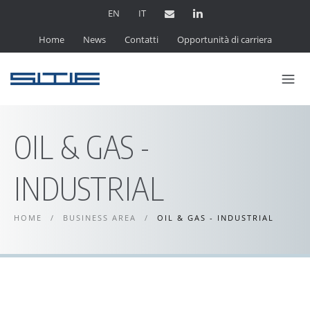
EN
IT
Home
News
Contatti
Opportunità di carriera
OIL & GAS -
INDUSTRIAL
HOME
/
BUSINESS AREA
/
OIL & GAS - INDUSTRIAL