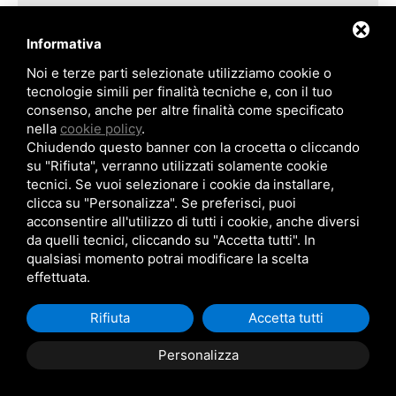
Nuova Piattaforma "Clara NW"
Progetto
Informativa
Cliente
Navalmare
Noi e terze parti selezionate utilizziamo cookie o
End user
ENI E&P
tecnologie simili per finalità tecniche e, con il tuo
Località
Cantieri Navali La Spezia
consenso, anche per altre finalità come specificato
Attività
Installazioni Elettro-Strumentali
nella
cookie policy
.
Picco personale
110
Chiudendo questo banner con la crocetta o cliccando
su "Rifiuta", verranno utilizzati solamente cookie
Importo
>1.100.000 €
tecnici. Se vuoi selezionare i cookie da installare,
clicca su "Personalizza". Se preferisci, puoi
acconsentire all'utilizzo di tutti i cookie, anche diversi
da quelli tecnici, cliccando su "Accetta tutti". In
qualsiasi momento potrai modificare la scelta
effettuata.
Rifiuta
Accetta tutti
Personalizza