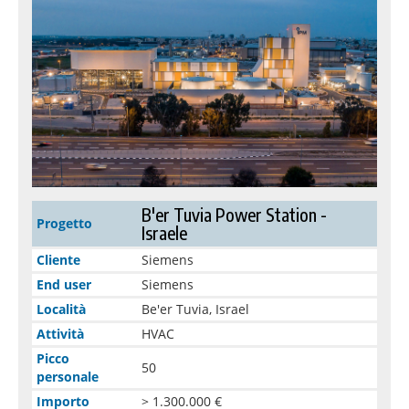
B'er Tuvia Power Station -
Progetto
Israele
Cliente
Siemens
End user
Siemens
Località
Be'er Tuvia, Israel
Attività
HVAC
Picco
50
personale
Importo
> 1.300.000 €