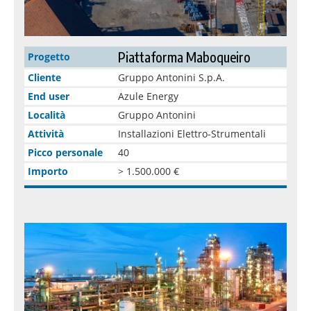
Piattaforma Maboqueiro
Progetto
Cliente
Gruppo Antonini S.p.A.
End user
Azule Energy
Località
Gruppo Antonini
Attività
Installazioni Elettro-Strumentali
Picco personale
40
Importo
> 1.500.000 €