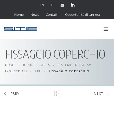
EN
IT
Home
News
Contatti
Opportunità di carriera
FISSAGGIO COPERCHIO
HOME
/
BUSINESS AREA
/
SISTEMI PORTACAVI
INDUSTRIALI
/
PFL
/
FISSAGGIO COPERCHIO
PREV
NEXT