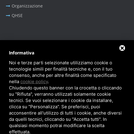
Organizzazione
QHSE
BUSINESS AREA
Informativa
Oil & Gas - Industrial
Noi e terze parti selezionate utilizziamo cookie o
Sistemi Portacavi Industriali
tecnologie simili per finalità tecniche e, con il tuo
consenso, anche per altre finalità come specificato
nella
cookie policy
.
Chiudendo questo banner con la crocetta o cliccando
su "Rifiuta", verranno utilizzati solamente cookie
tecnici. Se vuoi selezionare i cookie da installare,
Privacy Policy
-
Cookie Policy
-
SiteMap
clicca su "Personalizza". Se preferisci, puoi
© SITIE Impianti S.r.l. 2026
acconsentire all'utilizzo di tutti i cookie, anche diversi
P.IVA IT02199450384
da quelli tecnici, cliccando su "Accetta tutti". In
qualsiasi momento potrai modificare la scelta
effettuata.