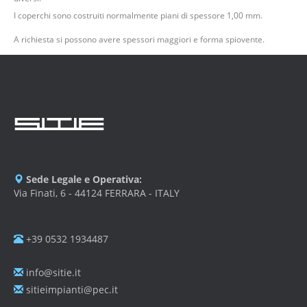
I coperchi sono costruiti normalmente piani di spessore 1,00 mm.
A richiesta si possono avere spessori maggiori e forma spiovente.
Sede Legale e Operativa:
Via Finati, 6 - 44124 FERRARA - ITALY
+39 0532 1934487
info@sitie.it
sitieimpianti@pec.it