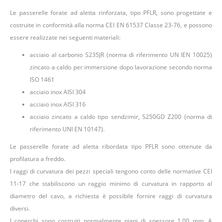
Le passerelle forate ad aletta rinforzata, tipo PFLR, sono progettate e
costruite in conformità alla norma CEI EN 61537 Classe 23-76, e possono
essere realizzate nei seguenti materiali:
acciaio al carbonio S235JR (norma di riferimento UN IEN 10025)
zincato a caldo per immersione dopo lavorazione secondo norma
ISO 1461
acciaio inox AISI 304
acciaio inox AISI 316
acciaio zincato a caldo tipo sendzimir, S250GD Z200 (norma di
riferimento UNI EN 10147).
Le passerelle forate ad aletta ribordata tipo PFLR sono ottenute da
profilatura a freddo.
I raggi di curvatura dei pezzi speciali tengono conto delle normative CEI
11-17 che stabiliscono un raggio minimo di curvatura in rapporto al
diametro del cavo, a richiesta è possibile fornire raggi di curvatura
diversi.
I coperchi sono costruiti normalmente piani di spessore 1,00 mm. A