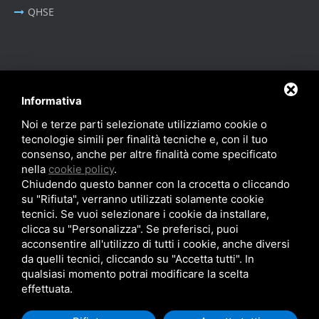
QHSE
BUSINESS AREA
Informativa
Oil & Gas - Industrial
Noi e terze parti selezionate utilizziamo cookie o
Sistemi Portacavi Industriali
tecnologie simili per finalità tecniche e, con il tuo
consenso, anche per altre finalità come specificato
nella
cookie policy
.
Chiudendo questo banner con la crocetta o cliccando
su "Rifiuta", verranno utilizzati solamente cookie
tecnici. Se vuoi selezionare i cookie da installare,
Privacy Policy
-
Cookie Policy
-
SiteMap
clicca su "Personalizza". Se preferisci, puoi
© SITIE Impianti S.r.l. 2026
acconsentire all'utilizzo di tutti i cookie, anche diversi
P.IVA IT02199450384
da quelli tecnici, cliccando su "Accetta tutti". In
qualsiasi momento potrai modificare la scelta
effettuata.