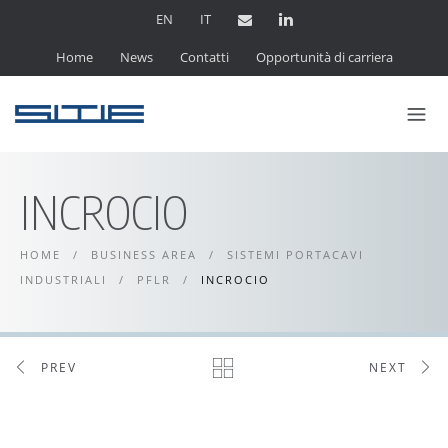
EN
IT
Home
News
Contatti
Opportunità di carriera
INCROCIO
HOME
/
BUSINESS AREA
/
SISTEMI PORTACAVI
INDUSTRIALI
/
PFLR
/
INCROCIO
PREV
NEXT