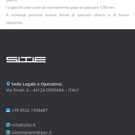
I coperchi sono costruiti normalmente piani di spessore 1,00 mm.
A richiesta possono essere forniti di spessori diversi e di forma
spiovente.
Sede Legale e Operativa:
Via Finati, 6 - 44124 FERRARA - ITALY
+39 0532 1934487
info@sitie.it
sitieimpianti@pec.it