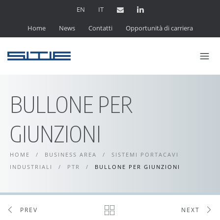
EN
IT
Home
News
Contatti
Opportunità di carriera
BULLONE PER
GIUNZIONI
HOME
/
BUSINESS AREA
/
SISTEMI PORTACAVI
INDUSTRIALI
/
PTR
/
BULLONE PER GIUNZIONI
PREV
NEXT