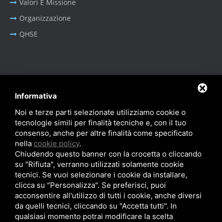
Valori E Missione
Organizzazione
QHSE
BUSINESS AREA
Informativa
Oil & Gas - Industrial
Noi e terze parti selezionate utilizziamo cookie o
Sistemi Portacavi Industriali
tecnologie simili per finalità tecniche e, con il tuo
consenso, anche per altre finalità come specificato
nella
cookie policy
.
Chiudendo questo banner con la crocetta o cliccando
su "Rifiuta", verranno utilizzati solamente cookie
tecnici. Se vuoi selezionare i cookie da installare,
Privacy Policy
-
Cookie Policy
-
SiteMap
clicca su "Personalizza". Se preferisci, puoi
© SITIE Impianti S.r.l. 2026
acconsentire all'utilizzo di tutti i cookie, anche diversi
P.IVA IT02199450384
da quelli tecnici, cliccando su "Accetta tutti". In
qualsiasi momento potrai modificare la scelta