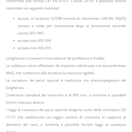
conformità alla norma CEI EN 61537 Classe 23-76; e possono essere
realizzate nei seguenti materiali:
acciaio al carbonio S235JR (norma di riferimento UNI EN 10025)
zincato a caldo per immersione dopo la lavorazione secondo
norma ISO 1461
acciaio inox AISI 304
acciaio inox AISI 316
Longheroni e traversini sono ottenuti da profilatura a freddo.
La saldatura viene effettuata da impianto robotizzato con procedimento
MAG, che conferisce alla struttura la massima rigidità.
La curvatura dei pezzi speciali è realizzata con presso-piegatura dei
longheroni.
L’interasse standard dei traversini è di 300 mm, a richiesta è possibile
fornire interassi diversi.
I raggi di curvatura dei pezzi speciali tengono conto delle normative CEI
11-17 che stabiliscono un raggio minimo di curvatura in rapporto al
diametro del cavo, a richiesta è possibile fornire raggi di curvatura
diversi.