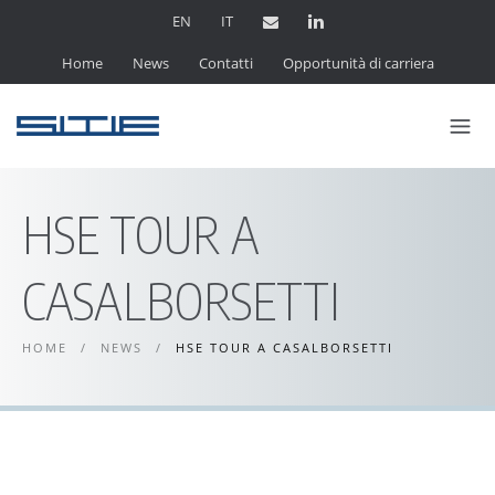
EN
IT
Home
News
Contatti
Opportunità di carriera
HSE TOUR A
CASALBORSETTI
HOME
/
NEWS
/
HSE TOUR A CASALBORSETTI