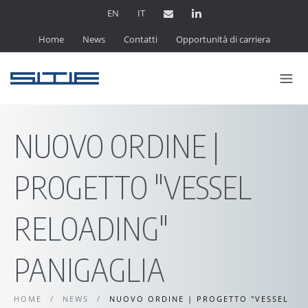
EN
IT
Home
News
Contatti
Opportunità di carriera
NUOVO ORDINE |
PROGETTO "VESSEL
RELOADING"
PANIGAGLIA
HOME
/
NEWS
/
NUOVO ORDINE | PROGETTO "VESSEL