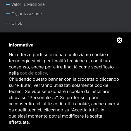
Valori E Missione
Organizzazione
QHSE
Informativa
BUSINESS AREA
Noi e terze parti selezionate utilizziamo cookie o
tecnologie simili per finalità tecniche e, con il tuo
Oil & Gas - Industrial
consenso, anche per altre finalità come specificato
Sistemi Portacavi Industriali
nella
cookie policy
.
Chiudendo questo banner con la crocetta o cliccando
su "Rifiuta", verranno utilizzati solamente cookie
tecnici. Se vuoi selezionare i cookie da installare,
clicca su "Personalizza". Se preferisci, puoi
acconsentire all'utilizzo di tutti i cookie, anche diversi
Privacy Policy
-
Cookie Policy
-
SiteMap
da quelli tecnici, cliccando su "Accetta tutti". In
© SITIE Impianti S.r.l. 2026
qualsiasi momento potrai modificare la scelta
effettuata.
P.IVA IT02199450384