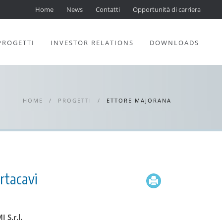
Home
News
Contatti
Opportunità di carriera
PROGETTI
INVESTOR RELATIONS
DOWNLOADS
HOME
/
PROGETTI
/
ETTORE MAJORANA
rtacavi
 S.r.l.