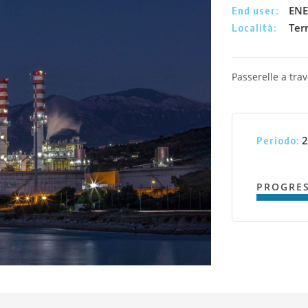
ENE
End user:
Ter
Località:
Passerelle a trav
2
Periodo:
PROGRE