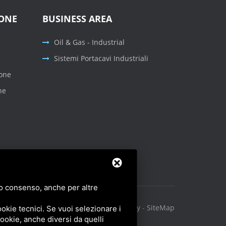
IONE
BUSINESS AREA
Oil & Gas - Industrial
Sistemi Portacavi Industriali
ione
ne
tuo consenso, anche per altre
Privacy Policy
-
Cookie Policy
-
SiteMap
okie tecnici. Se vuoi selezionare i
 cookie, anche diversi da quelli