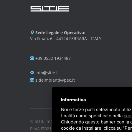
Sede Legale e Operativa:
Via Finati, 6 - 44124 FERRARA - ITALY
+39 0532 1934487
info@sitie.it
sitieimpianti@pec.it
Informativa
Noi e terze parti selezionate utili
finalità come specificato nella
cook
© SITIE Impianti S.r.l. 2026
Chiudendo questo banner con la cro
cookie da installare, clicca su "Per
P.IVA IT02199450384