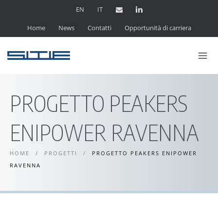
EN
IT
Home
News
Contatti
Opportunità di carriera
PROGETTO PEAKERS
ENIPOWER RAVENNA
HOME
/
PROGETTI
/
PROGETTO PEAKERS ENIPOWER
RAVENNA