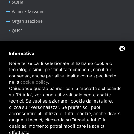
Storia
Valori E Missione
Organizzazione
QHSE
Informativa
BUSINESS AREA
Noi e terze parti selezionate utilizziamo cookie o
tecnologie simili per finalità tecniche e, con il tuo
Oil & Gas - Industrial
consenso, anche per altre finalità come specificato
Sistemi Portacavi Industriali
nella
cookie policy
.
Chiudendo questo banner con la crocetta o cliccando
su "Rifiuta", verranno utilizzati solamente cookie
tecnici. Se vuoi selezionare i cookie da installare,
clicca su "Personalizza". Se preferisci, puoi
acconsentire all'utilizzo di tutti i cookie, anche diversi
Privacy Policy
-
Cookie Policy
-
SiteMap
da quelli tecnici, cliccando su "Accetta tutti". In
© SITIE Impianti S.r.l. 2026
qualsiasi momento potrai modificare la scelta
effettuata.
P.IVA IT02199450384